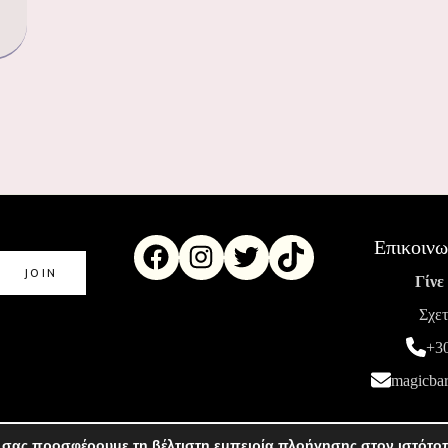
Επικοινω
Γίνε
Σχετ
+3
magicba
 σας προσφέρουμε τη βέλτιστη εμπειρία πλοήγησης στον ιστότο