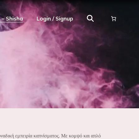
ρ – Shisha
Login / Signup
μοναδική εμπειρία καπνίσματος. Με κομψό και απλό