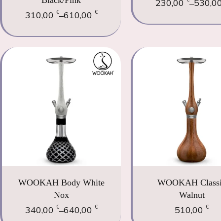
230,00
530,0
–
€
€
310,00
610,00
–
WOOKAH Body White
WOOKAH Class
Nox
Walnut
€
€
€
340,00
640,00
510,00
–