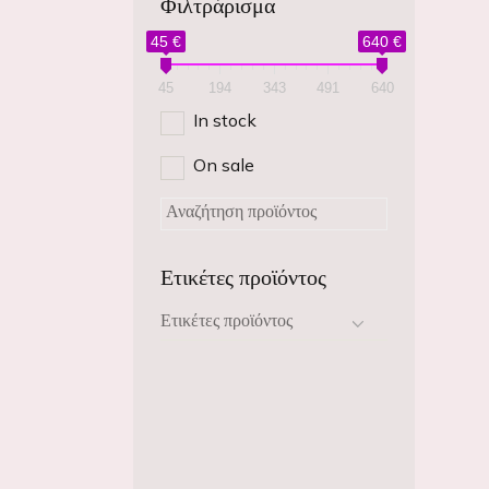
Φιλτράρισμα
45 €
640 €
45
194
343
491
640
In stock
On sale
Ετικέτες προϊόντος
Ετικέτες προϊόντος