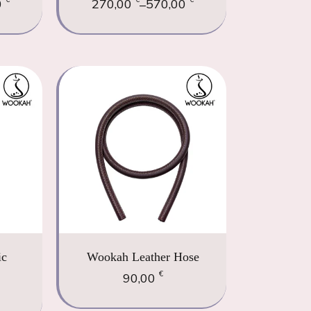
0
270,00
570,00
–
ic
Wookah Leather Hose
€
90,00