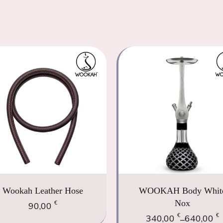
Wookah Leather Hose
WOOKAH Body Whit
Nox
€
90,00
€
€
340,00
640,00
–