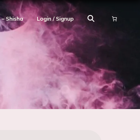
ρ – Shisha
Login / Signup