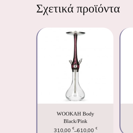
Σχετικά προϊόντα
WOOKAH Body
Black/Pink
€
€
310,00
610,00
–