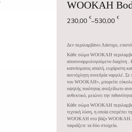
WOOKAH Bod
€
€
230,00
530,00
–
Δεν περιλαμβάνει Λάστιχο, επιστό
Κάθε σώμα WOOKAH περιλαμβάνε
αποσυναρμολογούμενο διαχύτη . Η
καπνίσματος απαλή, ευχάριστη και
ανενόχλητη συνεδρία ναργιλέ. Σε 
του WOOKAH», μπορείτε εύκολα 
υψηλής ποιότητας ανοξείδωτο ατσ
ανθεκτικό, μειώνει την πιθανότητ
Κάθε σώμα WOOKAH περιλαμβάνει
τεχνική λύση, η οποία επιτρέπει 
WOOKAH στο βάζο WOOKAH. Με 
ταιριάξετε τα δύο στοιχεία.