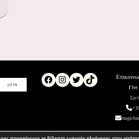
Επικοινω
Γίνε
Σχετ
+3
magicba
 σας προσφέρουμε τη βέλτιστη εμπειρία πλοήγησης στον ιστότο