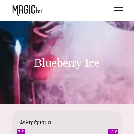
Blueberry Ice
Φιλτράρισμα
7 €
16 €