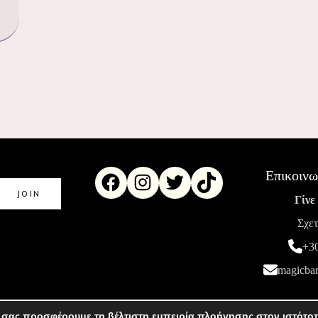
Επικοινω
Γίνε
Σχετ
+3
magicba
 σας προσφέρουμε τη βέλτιστη εμπειρία πλοήγησης στον ιστότο