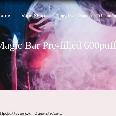
Home
Vape Shop
Ναργιλές – Γεύσεις – Αξεσουά
agic Bar Pre-filled 600puf
Προβάλλονται όλα - 2 αποτελέσματα