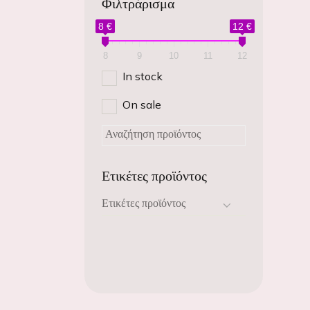
Φιλτράρισμα
8 €
12 €
8
9
10
11
12
In stock
On sale
Ετικέτες προϊόντος
Ετικέτες προϊόντος