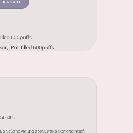
Ο ΚΑΛΆΘΙ
illed 600puffs
,
Bar
Pre-filled 600puffs
it 600 .
α γεύσης για μια πραγματικά ικανοποιητική