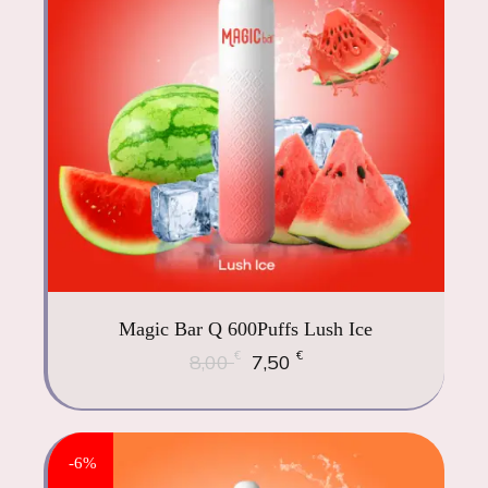
Magic Bar Q 600Puffs Lush Ice
€
€
8,00
7,50
-6%