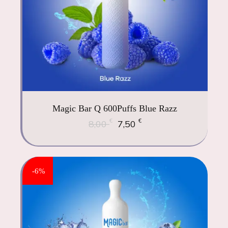
Magic Bar Q 600Puffs Blue Razz
€
€
8,00
7,50
-6%