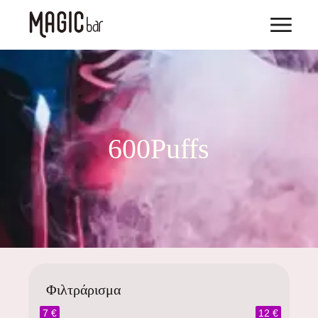
600Puffs
Φιλτράρισμα
7 €
12 €