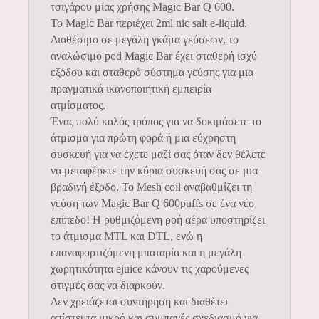
τσιγάρου μίας χρήσης Magic Bar Q 600.
Το Magic Bar περιέχει 2ml nic salt e-liquid.
Διαθέσιμο σε μεγάλη γκάμα γεύσεων, το
αναλώσιμο pod Magic Bar έχει σταθερή ισχύ
εξόδου και σταθερό σύστημα γεύσης για μια
πραγματικά ικανοποιητική εμπειρία
ατμίσματος.
Ένας πολύ καλός τρόπος για να δοκιμάσετε το
άτμισμα για πρώτη φορά ή μια εύχρηστη
συσκευή για να έχετε μαζί σας όταν δεν θέλετε
να μεταφέρετε την κύρια συσκευή σας σε μια
βραδινή έξοδο. Το Mesh coil αναβαθμίζει τη
γεύση των Magic Bar Q 600puffs σε ένα νέο
επίπεδο! Η ρυθμιζόμενη ροή αέρα υποστηρίζει
το άτμισμα MTL και DTL, ενώ η
επαναφορτιζόμενη μπαταρία και η μεγάλη
χωρητικότητα ejuice κάνουν τις χαρούμενες
στιγμές σας να διαρκούν.
Δεν χρειάζεται συντήρηση και διαθέτει
απίστευτα μικρό και συμπαγές σχεδιασμό για