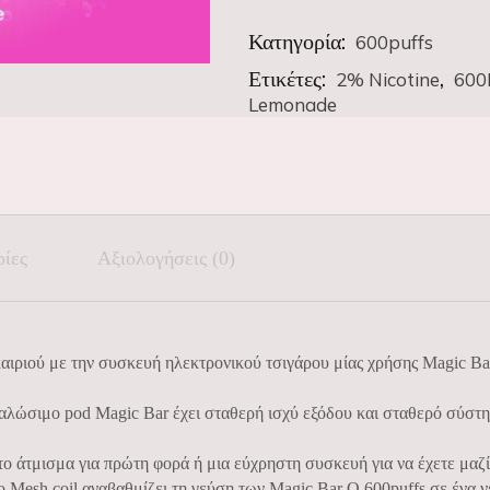
Κατηγορία:
600puffs
Ετικέτες:
,
2% Nicotine
600
Lemonade
ρίες
Αξιολογήσεις (0)
αιριού με την συσκευή ηλεκτρονικού τσιγάρου μίας χρήσης Magic Ba
αλώσιμο pod Magic Bar έχει σταθερή ισχύ εξόδου και σταθερό σύστημ
το άτμισμα για πρώτη φορά ή μια εύχρηστη συσκευή για να έχετε μαζί
ο Mesh coil αναβαθμίζει τη γεύση των Magic Bar Q 600puffs σε ένα 