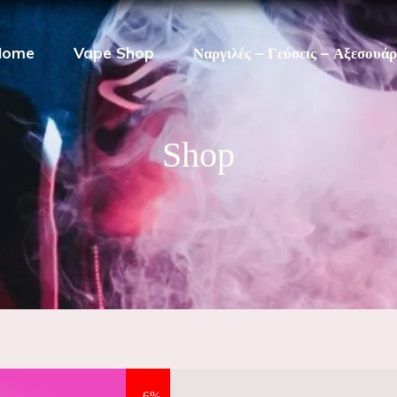
Home
Vape Shop
Ναργιλές – Γεύσεις – Αξεσουά
Shop
-6%