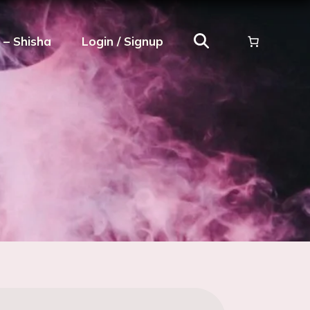
ρ – Shisha
Login / Signup