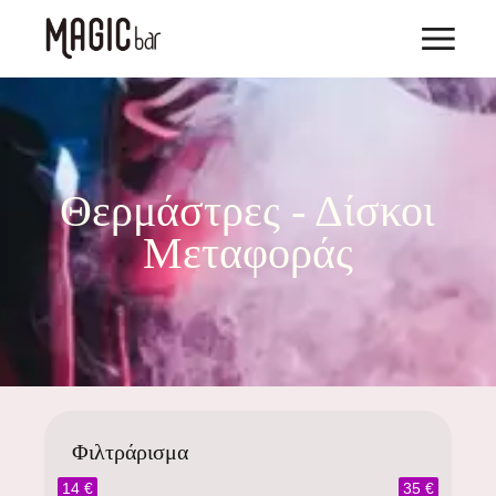
Θερμάστρες - Δίσκοι
Μεταφοράς
Φιλτράρισμα
14 €
35 €