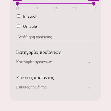
15
46
78
109
140
In stock
On sale
Κατηγορίες προϊόντων
Ετικέτες προϊόντος