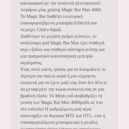
καλοκαιριού με την συσκευή ηλεκτρονικού
τσιγάρου μίας χρήσης Magic Bar Max 4000.
Το Magic Bar διαθέτει εσωτερική
επαναφορτιζόμενη μπαταρία 650mAh και
περιέχει 12ml e-liquid.
Διαθέσιμο σε μεγάλη γκάμα γεύσεων, το
αναλώσιμο pod Magic Bar Max έχει σταθερή
ισχύ εξόδου και σταθερό σύστημα γεύσης για
μια πραγματικά ικανοποιητική εμπειρία
ατμίσματος.
Ένας πολύ καλός τρόπος για να δοκιμάσετε το
άτμισμα για πρώτη φορά ή μια εύχρηστη
συσκευή για να έχετε μαζί σας όταν δεν θέλετε
να μεταφέρετε την κύρια συσκευή σας σε μια
βραδινή έξοδο. Το Mesh coil αναβαθμίζει τη
γεύση των Magic Bar Max 4000puffs σε ένα
νέο επίπεδο! Η ρυθμιζόμενη ροή αέρα
υποστηρίζει το άτμισμα MTL και DTL, ενώ η
επαναφορτιζόμενη μπαταρία και η μεγάλη
χωρητικότητα ejuice κάνουν τις χαρούμενες