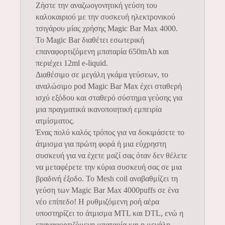
Ζήστε την αναζωογονητική γεύση του
καλοκαιριού με την συσκευή ηλεκτρονικού
τσιγάρου μίας χρήσης Magic Bar Max 4000.
Το Magic Bar διαθέτει εσωτερική
επαναφορτιζόμενη μπαταρία 650mAh και
περιέχει 12ml e-liquid.
Διαθέσιμο σε μεγάλη γκάμα γεύσεων, το
αναλώσιμο pod Magic Bar Max έχει σταθερή
ισχύ εξόδου και σταθερό σύστημα γεύσης για
μια πραγματικά ικανοποιητική εμπειρία
ατμίσματος.
Ένας πολύ καλός τρόπος για να δοκιμάσετε το
άτμισμα για πρώτη φορά ή μια εύχρηστη
συσκευή για να έχετε μαζί σας όταν δεν θέλετε
να μεταφέρετε την κύρια συσκευή σας σε μια
βραδινή έξοδο. Το Mesh coil αναβαθμίζει τη
γεύση των Magic Bar Max 4000puffs σε ένα
νέο επίπεδο! Η ρυθμιζόμενη ροή αέρα
υποστηρίζει το άτμισμα MTL και DTL, ενώ η
επαναφορτιζόμενη μπαταρία και η μεγάλη