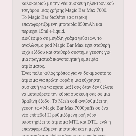
καλοκαιριού με την νέα συσκευή ηλεκτρονικού
τσιγάρου μίας χρήσης Magic Bar Max 7000.
Το Magic Bar διαθέτει εσωτερική
επαναφορτιζόμενη μπαταρία 850mAh και
περιέχει 15ml e-liquid.
Διαθέσιμο σε μεγάλη γκάμα γεύσεων, το
αναλώσιμο pod Magic Bar Max έχει σταθερή
ισχύ εξόδου και σταθερό σύστημα γεύσης για
μια πραγματικά ικανοποιητική εμπειρία
ατμίσματος.
Ένας πολύ καλός τρόπος για να δοκιμάσετε το
άτμισμα για πρώτη φορά ή μια εύχρηστη
συσκευή για να έχετε μαζί σας όταν δεν θέλετε
να μεταφέρετε την κύρια συσκευή σας σε μια
βραδινή έξοδο. Το Mesh coil αναβαθμίζει τη
γεύση των Magic Bar Max 7000puffs σε ένα
νέο επίπεδο! Η ρυθμιζόμενη ροή αέρα
υποστηρίζει το άτμισμα MTL και DTL, ενώ η
επαναφορτιζόμενη μπαταρία και η μεγάλη
χωρητικότητα ejuice κάνουν τις χαρούμενες