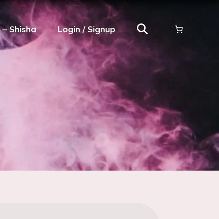
ρ – Shisha
Login / Signup