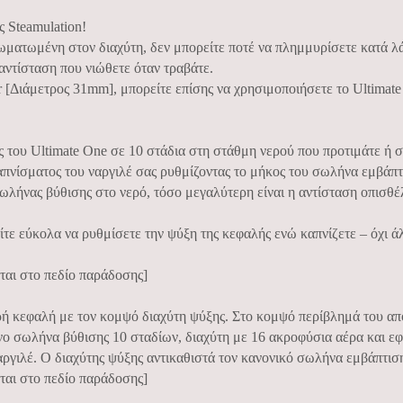
ς Steamulation!
σωματωμένη στον διαχύτη, δεν μπορείτε ποτέ να πλημμυρίσετε κατά λ
αντίσταση που νιώθετε όταν τραβάτε.
 [Διάμετρος 31mm], μπορείτε επίσης να χρησιμοποιήσετε το Ultimat
του Ultimate One σε 10 στάδια στη στάθμη νερού που προτιμάτε ή σ
πνίσματος του ναργιλέ σας ρυθμίζοντας το μήκος του σωλήνα εμβάπτι
 σωλήνας βύθισης στο νερό, τόσο μεγαλύτερη είναι η αντίσταση οπισθ
τε εύκολα να ρυθμίσετε την ψύξη της κεφαλής ενώ καπνίζετε – όχι 
ται στο πεδίο παράδοσης]
ρή κεφαλή με τον κομψό διαχύτη ψύξης. Στο κομψό περίβλημά του απ
νο σωλήνα βύθισης 10 σταδίων, διαχύτη με 16 ακροφύσια αέρα και 
ργιλέ. Ο διαχύτης ψύξης αντικαθιστά τον κανονικό σωλήνα εμβάπτιση
ται στο πεδίο παράδοσης]