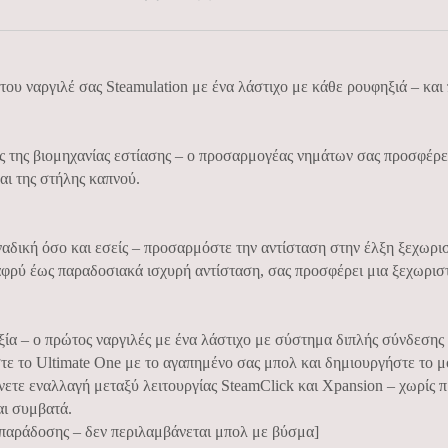
του ναργιλέ σας Steamulation με ένα λάστιχο με κάθε ρουφηξιά – και
ις της βιομηχανίας εστίασης – ο προσαρμογέας νημάτων σας προσφέρε
αι της στήλης καπνού.
ναδική όσο και εσείς – προσαρμόστε την αντίσταση στην έλξη ξεχωρ
αφρύ έως παραδοσιακά ισχυρή αντίσταση, σας προσφέρει μια ξεχωρι
ξία – ο πρώτος ναργιλές με ένα λάστιχο με σύστημα διπλής σύνδεση
τε το Ultimate One με το αγαπημένο σας μπολ και δημιουργήστε το μ
άνετε εναλλαγή μεταξύ λειτουργίας SteamClick και Xpansion – χωρί
αι συμβατά.
 παράδοσης – δεν περιλαμβάνεται μπολ με βύσμα]