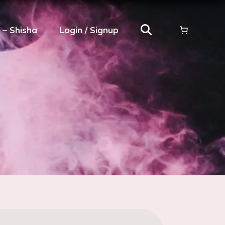
ρ – Shisha
Login / Signup