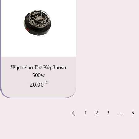
Ψηστιέρα Για Κάρβουνα
500w
€
20,00
1
2
3
…
5