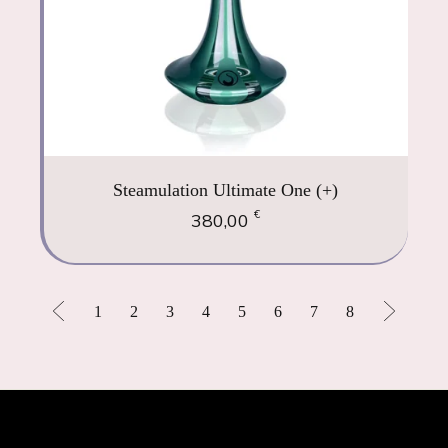
Steamulation Ultimate One (+)
€
380,00
1
2
3
4
5
6
7
8