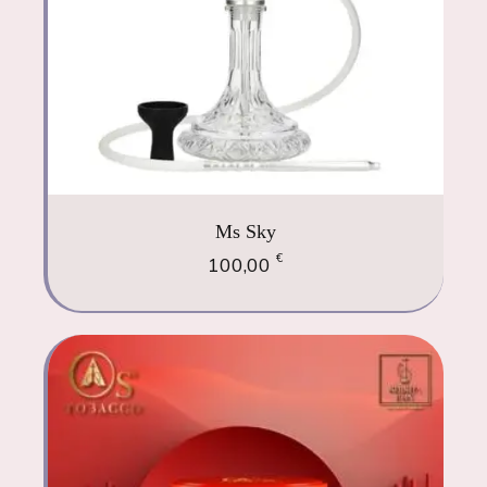
Ms Sky
€
100,00