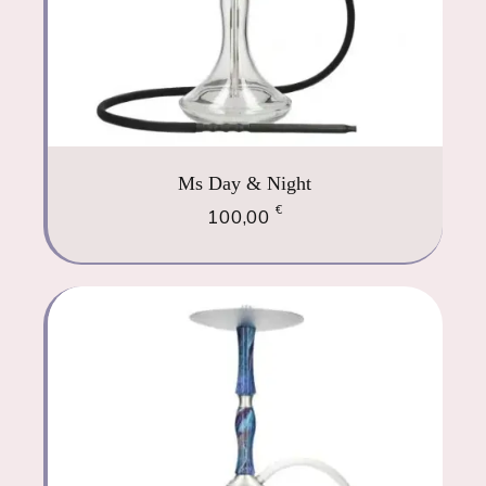
Ms Day & Night
€
100,00