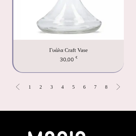
Γυάλα Craft Vase
€
30,00
1
2
3
4
5
6
7
8